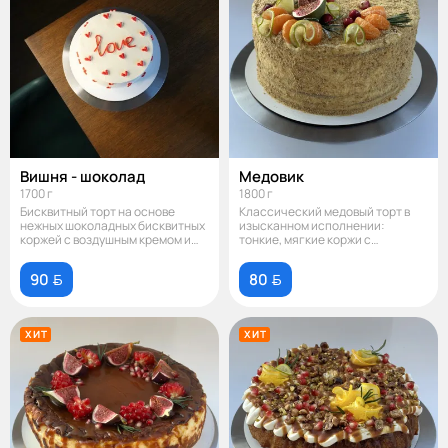
Вишня - шоколад
Медовик
1700 г
1800 г
Бисквитный торт на основе
Классический медовый торт в
нежных шоколадных бисквитных
изысканном исполнении:
коржей с воздушным кремом и
тонкие, мягкие коржи с
насыщен
натуральным мёдо
90 
80 
ХИТ
ХИТ