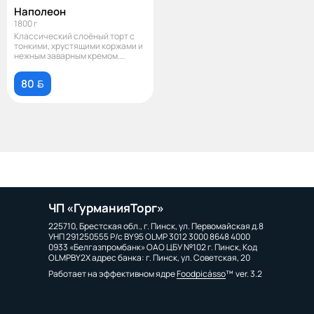
Наполеон
1800 г
Классический слоёный торт с
тонкими, хрустящими коржами и
нежным заварным кремом.
Идеальны
80 
ЧП «ГурманияТорг»
225710, Брестская обл., г. Пинск, ул. Первомайская д.8
УНП 291250555 Р/с BY95 OLMP 3012 3000 8648 4000
0933 «Белгазпромбанк» ОАО ЦБУ №102 г. Пинск, Код
OLMPBY2X адрес банка: г. Пинск, ул. Советская, 20
Работает на эффективном ядре
Foodpicásso
ver. 3.2