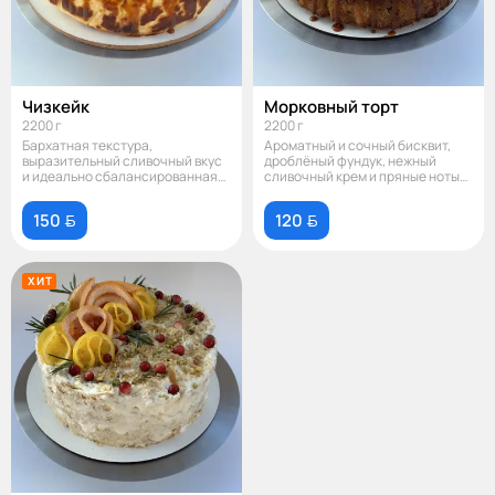
Чизкейк
Морковный торт
2200 г
2200 г
Бархатная текстура,
Ароматный и сочный бисквит,
выразительный сливочный вкус
дроблёный фундук, нежный
и идеально сбалансированная
сливочный крем и пряные ноты
сладость. Кла
создают
150 
120 
ХИТ