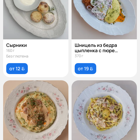
Сырники
Шницель из бедра
цыпленка с пюре
160 г
и салатом из огурцов
370 г
Без глютена
от 12 
от 19 