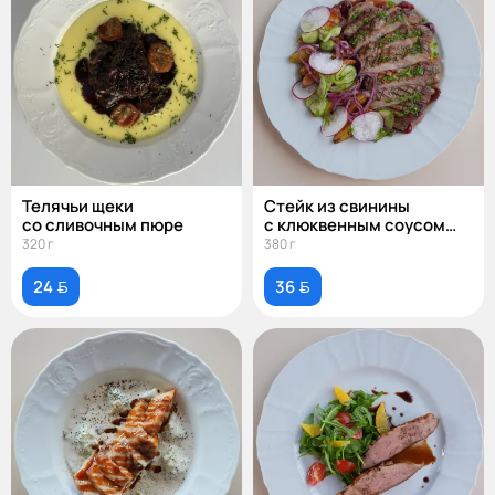
Телячьи щеки
Стейк из свинины
со сливочным пюре
с клюквенным соусом
и картофелем
320 г
380 г
24 
36 