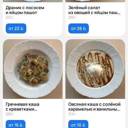
Драник с лососем
Зелёный салат
и яйцом пашот
из овощей с яйцом пашот
и лососем
210 г
290 г
от 22 
от 26 
Гречневая каша
Овсяная каша с солёной
с креветками
карамелью и ванильным
и вялеными томатами
мороженым
260 г
315 г
от 16 
от 10 