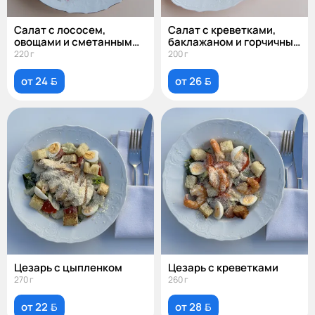
Салат с лососем,
Салат с креветками,
овощами и сметанным
баклажаном и горчичным
соусом
соусом
220 г
200 г
от 24 
от 26 
Цезарь с цыпленком
Цезарь с креветками
270 г
260 г
от 22 
от 28 