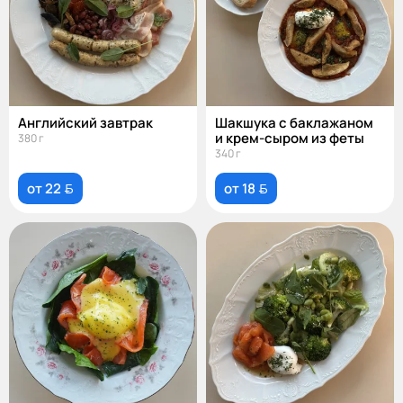
Английский завтрак
Шакшука с баклажаном
и крем-сыром из феты
380 г
340 г
от 22 
от 18 