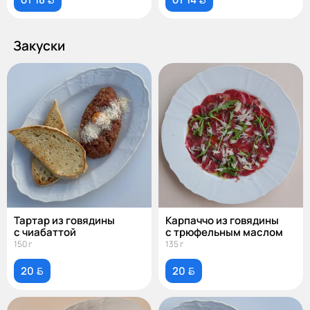
Закуски
Тартар из говядины
Карпаччо из говядины
с чиабаттой
с трюфельным маслом
150 г
135 г
20 
20 