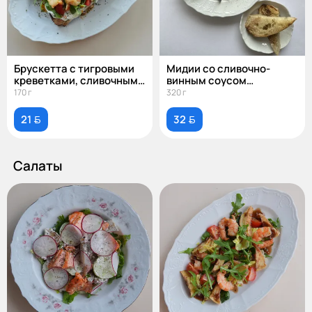
Брускетта с тигровыми
Мидии со сливочно-
креветками, сливочным
винным соусом
сыром и томатами черри
и чиабаттой
170 г
320 г
21 
32 
Салаты