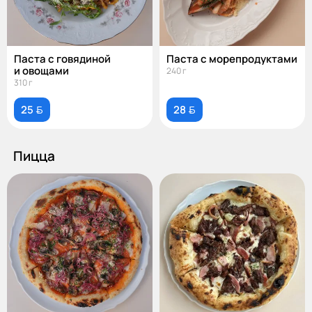
Паста с говядиной
Паста с морепродуктами
и овощами
240 г
310 г
25 
28 
Пицца