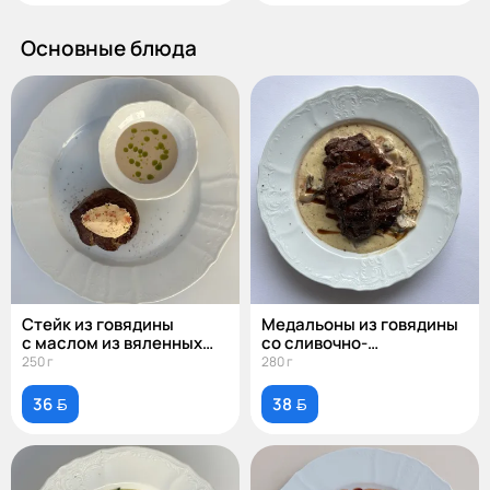
Основные блюда
Стейк из говядины
Медальоны из говядины
с маслом из вяленных
со сливочно-
томатов и перечным
трюфельным соусом
250 г
280 г
соусом
36 
38 