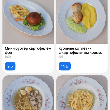
Мини бургер картофелем
Куриные котлетки
фри
с картофельным кремом
и свежими овощами
180 г
195 г
9 
14 