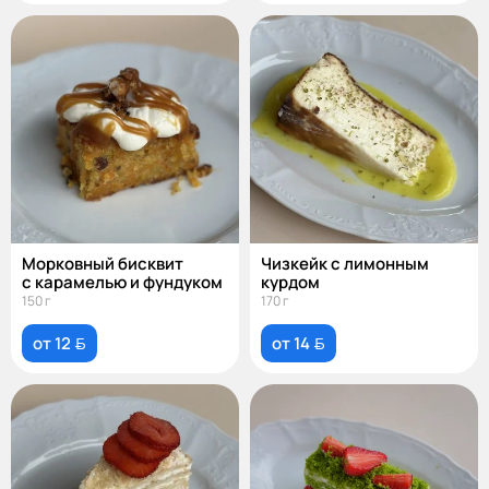
Морковный бисквит
Чизкейк с лимонным
с карамелью и фундуком
курдом
150 г
170 г
от 12 
от 14 