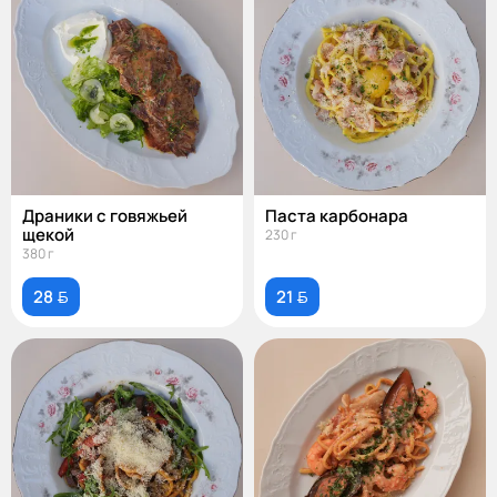
Драники с говяжьей
Паста карбонара
щекой
230 г
380 г
28 
21 