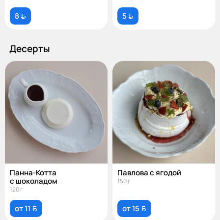
8 
5 
Десерты
Панна-Котта
Павлова с ягодой
с шоколадом
150 г
120 г
от 11 
от 15 