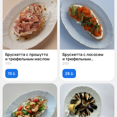
Брускетта с прошутто
Брускетта с лососем
и трюфельным маслом
и трюфельным
сливочным сыром
170 г
210 г
19 
28 