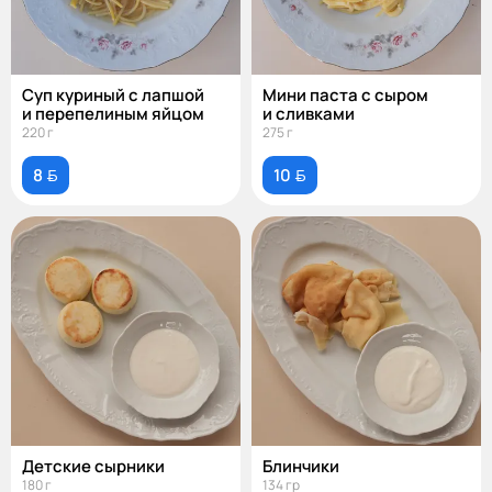
Суп куриный с лапшой
Мини паста с сыром
и перепелиным яйцом
и сливками
220 г
275 г
8 
10 
Детские сырники
Блинчики
180 г
134 гр