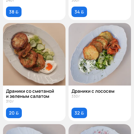
морковью
240 г
350 г
и апельсиновым соусом
38 
34 
Драники со сметаной
Драники с лососем
и зеленым салатом
330 г
310 г
20 
32 