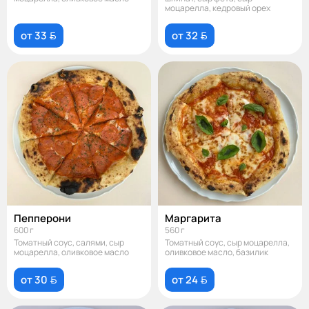
моцарелла, кедровый орех
от 33 
от 32 
Пепперони
Маргарита
600 г
560 г
Томатный соус, салями, сыр
Томатный соус, сыр моцарелла,
моцарелла, оливковое масло
оливковое масло, базилик
от 30 
от 24 