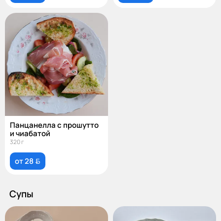
Панцанелла с прошутто
и чиабатой
320 г
от 28 
Супы