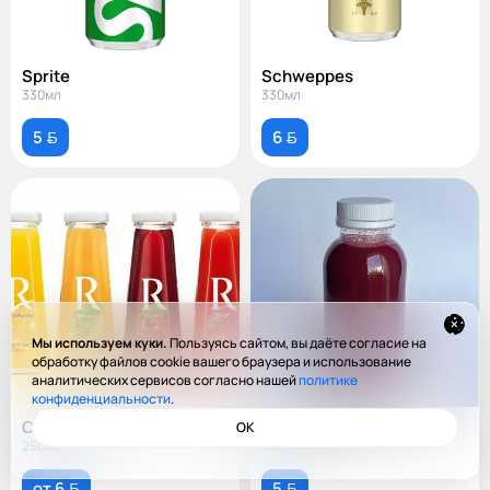
Sprite
Schweppes
330мл
330мл
5 
6 
Мы используем куки.
Пользуясь сайтом, вы даёте согласие на
обработку файлов cookie вашего браузера и использование
аналитических сервисов согласно нашей
политике
конфиденциальности
.
Сок Rich
Ягодный морс
ОК
250мл
200 г
от 6 
5 