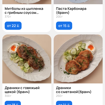
Митболы из цыпленка
Паста Карбонара
с грибным соусом
(бранч)
и зеленым пюре
370 г
200 г
от 22 
от 15 
Драники с говяжьей
Драники
щекой (бранч)
со сметаной(бранч)
300 г
250 г
от 18 
от 14 