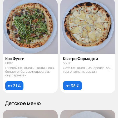
Кон Фунги
Кватро Формаджи
600 г
560 г
Грибной Бешамель, шампиньоны,
Соус Бешамель, моцарелла, бри,
белые грибы, сыр моцарелла,
горгонзола, пармезан
сыр пармезан
от 31 
от 38 
Детское меню