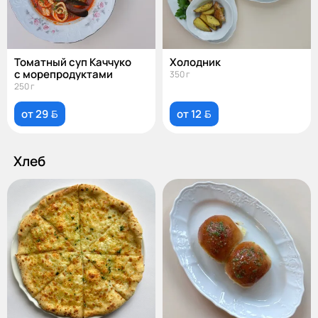
Томатный суп Каччуко
Холодник
с морепродуктами
350 г
250 г
от 29 
от 12 
Хлеб