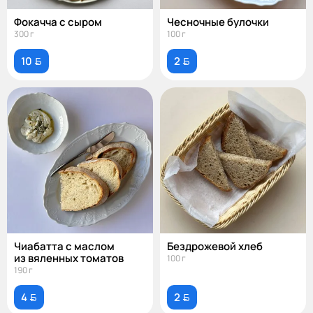
Фокачча с сыром
Чесночные булочки
300 г
100 г
10 
2 
Чиабатта с маслом
Бездрожевой хлеб
из вяленных томатов
100 г
190 г
4 
2 