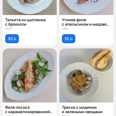
Тальята из цыпленка
Утиное филе
с брокколи
с апельсином и медовой
глазурью
350 г
190 г
30 
35 
Филе лосося
Треска с мидиями
с карамелизированной
и зелеными овощами