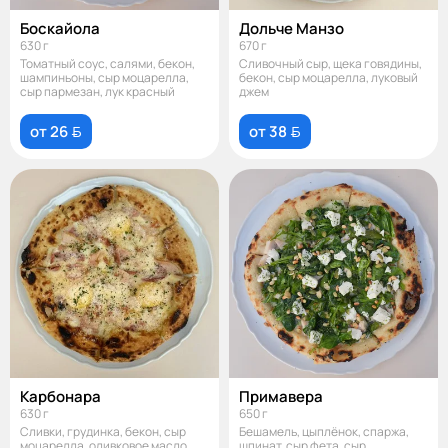
Боскайола
Дольче Манзо
630 г
670 г
Томатный соус, салями, бекон,
Сливочный сыр, щека говядины,
шампиньоны, сыр моцарелла,
бекон, сыр моцарелла, луковый
сыр пармезан, лук красный
джем
от 26 
от 38 
Карбонара
Примавера
630 г
650 г
Сливки, грудинка, бекон, сыр
Бешамель, цыплёнок, спаржа,
моцарелла, оливковое масло
шпинат, сыр фета, сыр