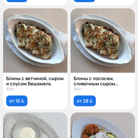
Блины с ветчиной, сыром
Блины с лососем,
и соусом Бешамель
сливочным сыром
и шпинатом
300 г
300 г
от 16 
от 28 