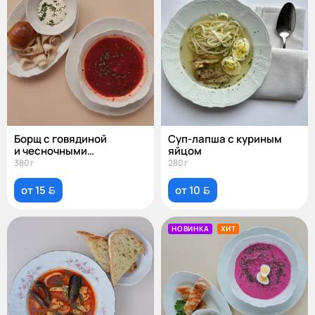
Борщ с говядиной
Суп-лапша с куриным
и чесночными
яйцом
пампушками
380 г
280 г
от 15 
от 10 
НОВИНКА
ХИТ