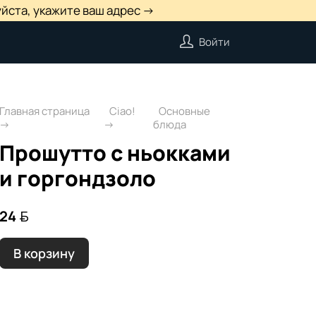
йста, укажите ваш адрес →
Войти
Главная страница
Ciao!
Основные
блюда
Прошутто с ньокками
и горгондзоло
24 
В корзину