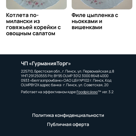
Котлета по-
Филе цыпленка с
милански из
ньокками и
говяжьей корейки с
вишенками
овощным салатом
ЧП «ГурманияТорг»
225710, Брестская обл., г. Пинск, ул. Первомайская д.8
УНП 291250555 Р/с BY95 OLMP 3012 3000 8648 4000
0933 «Белгазпромбанк» ОАО ЦБУ №102 г. Пинск, Код
OLMPBY2X адрес банка: г. Пинск, ул. Советская, 20
Работает на эффективном ядре
Foodpicásso
ver. 3.2
Политика конфиденциальности
Публичная оферта