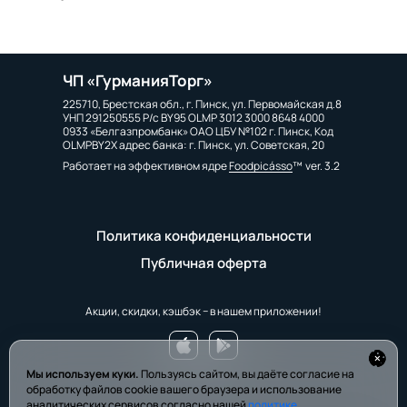
ЧП «ГурманияТорг»
225710, Брестская обл., г. Пинск, ул. Первомайская д.8
УНП 291250555 Р/с BY95 OLMP 3012 3000 8648 4000
0933 «Белгазпромбанк» ОАО ЦБУ №102 г. Пинск, Код
OLMPBY2X адрес банка: г. Пинск, ул. Советская, 20
Работает на эффективном ядре
Foodpicásso
ver. 3.2
Политика конфиденциальности
Публичная оферта
Акции, скидки, кэшбэк − в нашем приложении!
Мы используем куки.
Пользуясь сайтом, вы даёте согласие на
обработку файлов cookie вашего браузера и использование
аналитических сервисов согласно нашей
политике