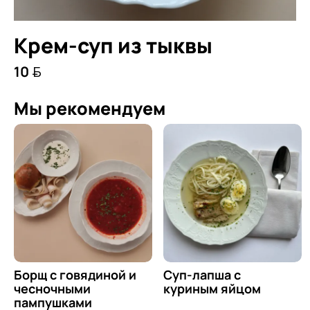
Крем-суп из тыквы
10 
Мы рекомендуем
Борщ с говядиной и
Суп-лапша с
чесночными
куриным яйцом
пампушками