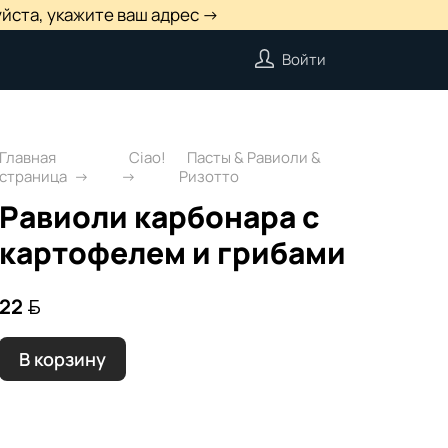
йста, укажите ваш адрес →
Войти
Главная
Ciao!
Пасты & Равиоли &
страница
Ризотто
Равиоли карбонара с
картофелем и грибами
22 
В корзину