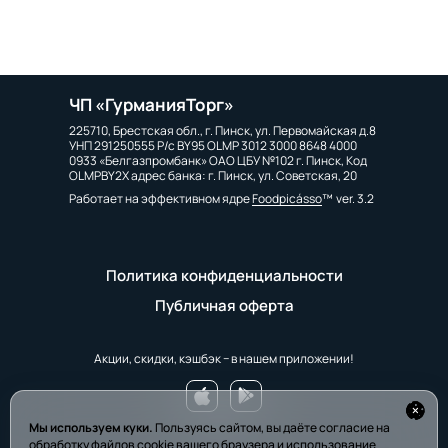
ЧП «ГурманияТорг»
225710, Брестская обл., г. Пинск, ул. Первомайская д.8
УНП 291250555 Р/с BY95 OLMP 3012 3000 8648 4000
0933 «Белгазпромбанк» ОАО ЦБУ №102 г. Пинск, Код
OLMPBY2X адрес банка: г. Пинск, ул. Советская, 20
Работает на эффективном ядре
Foodpicásso
ver. 3.2
Политика конфиденциальности
Публичная оферта
Акции, скидки, кэшбэк − в нашем приложении!
Мы используем куки.
Пользуясь сайтом, вы даёте согласие на
обработку файлов cookie вашего браузера и использование