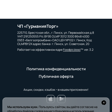
ЧП «ГурманияТорг»
225710, Брестская обл., г. Пинск, ул. Первомайская д.8
УНП 291250555 Р/с BY95 OLMP 3012 3000 8648 4000
0933 «Белгазпромбанк» ОАО ЦБУ №102 г. Пинск, Код
OLMPBY2X адрес банка: г. Пинск, ул. Советская, 20
Работает на эффективном ядре
Foodpicásso
ver. 3.2
Политика конфиденциальности
Публичная оферта
Акции, скидки, кэшбэк − в нашем приложении!
Мы используем куки.
Пользуясь сайтом, вы даёте согласие на
обработку файлов cookie вашего браузера и использование