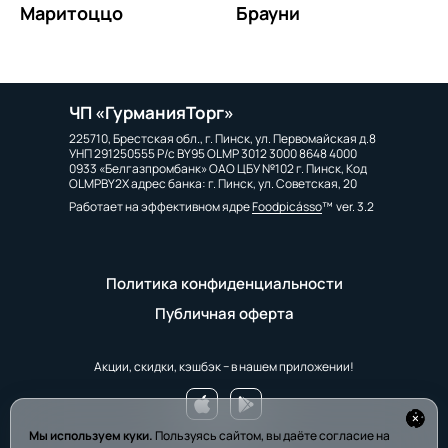
Маритоццо
Брауни
ЧП «ГурманияТорг»
225710, Брестская обл., г. Пинск, ул. Первомайская д.8
УНП 291250555 Р/с BY95 OLMP 3012 3000 8648 4000
0933 «Белгазпромбанк» ОАО ЦБУ №102 г. Пинск, Код
OLMPBY2X адрес банка: г. Пинск, ул. Советская, 20
Работает на эффективном ядре
Foodpicásso
ver. 3.2
Политика конфиденциальности
Публичная оферта
Акции, скидки, кэшбэк − в нашем приложении!
Мы используем куки.
Пользуясь сайтом, вы даёте согласие на