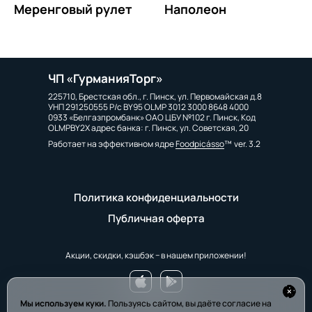
Меренговый рулет
Наполеон
ЧП «ГурманияТорг»
225710, Брестская обл., г. Пинск, ул. Первомайская д.8
УНП 291250555 Р/с BY95 OLMP 3012 3000 8648 4000
0933 «Белгазпромбанк» ОАО ЦБУ №102 г. Пинск, Код
OLMPBY2X адрес банка: г. Пинск, ул. Советская, 20
Работает на эффективном ядре
Foodpicásso
ver. 3.2
Политика конфиденциальности
Публичная оферта
Акции, скидки, кэшбэк − в нашем приложении!
Мы используем куки.
Пользуясь сайтом, вы даёте согласие на