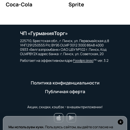
Coca-Cola
Sprite
ЧП «ГурманияТорг»
225710, Брестская обл., г. Пинск, ул. Первомайская д.8
УНП 291250555 Р/с BY95 OLMP 3012 3000 8648 4000
0933 «Белгазпромбанк» ОАО ЦБУ №102 г. Пинск, Код
OLMPBY2X адрес банка: г. Пинск, ул. Советская, 20
Работает на эффективном ядре
Foodpicásso
ver. 3.2
Политика конфиденциальности
Публичная оферта
Акции, скидки, кэшбэк − в нашем приложении!
Мы используем куки.
Пользуясь сайтом, вы даёте согласие на